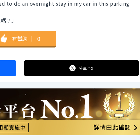
wed to do an overnight stay in my car in this parking
夜嗎？」
有幫助
｜
0
分享
至X