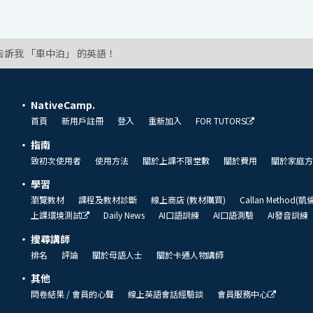
告訴我 「車中泊」 的英語！
NativeCamp.
首頁
新用戶註冊
登入
重新加入
FOR TUTORS
指南
致初次使用者
使用方法
關於上課不限堂數
關於費用
關於家庭方
學習
瀏覽教材
課程及教材診斷
線上商店 (教材購買)
Callan Method(
上課環境測試
Daily News
AI口語訓練
AI口語測驗
AI發音訓練
搜尋講師
排名
評論
關於母語人士
關於卡通人物講師
其他
問卷結果 / 會員的心聲
線上英語會話經驗談
會員服務中心