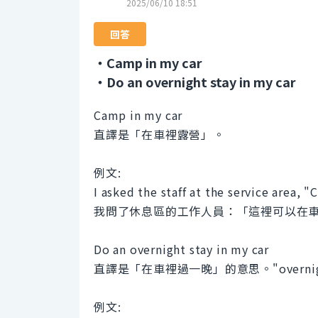
2025/06/10 18:51
回答
・Camp in my car
・Do an overnight stay in my car
Camp in my car
直譯是「在車裡露營」。
例文:
I asked the staff at the service area, 
我問了休息區的工作人員：「這裡可以在
Do an overnight stay in my car
直譯是「在車裡過一晚」的意思。"overnig
例文: