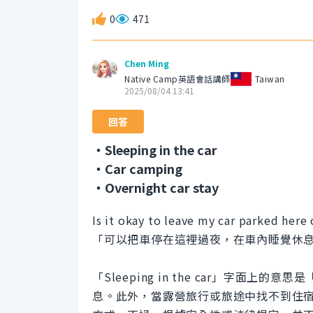
0
471
Chen Ming
Native Camp英語會話講師
Taiwan
2025/08/04 13:41
回答
・Sleeping in the car
・Car camping
・Overnight car stay
Is it okay to leave my car parked here 
「可以把車停在這裡過夜，在車內睡覺休
「Sleeping in the car」字
息。此外，當露營旅行或旅途中找不到住