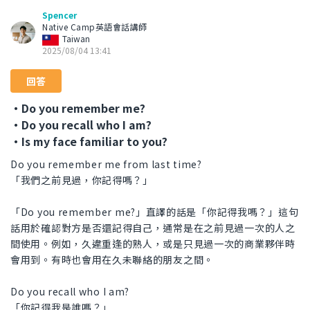
Spencer
Native Camp英語會話講師
Taiwan
2025/08/04 13:41
回答
・Do you remember me?
・Do you recall who I am?
・Is my face familiar to you?
Do you remember me from last time?
「我們之前見過，你記得嗎？」
「Do you remember me?」直譯的話是「你記得我嗎？」這句
話用於確認對方是否還記得自己，通常是在之前見過一次的人之
間使用。例如，久違重逢的熟人，或是只見過一次的商業夥伴時
會用到。有時也會用在久未聯絡的朋友之間。
Do you recall who I am?
「你記得我是誰嗎？」