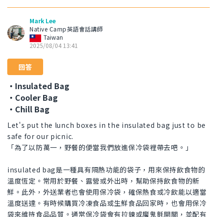
Mark Lee
Native Camp英語會話講師
Taiwan
2025/08/04 13:41
回答
・Insulated Bag
・Cooler Bag
・Chill Bag
Let's put the lunch boxes in the insulated bag just to be
safe for our picnic.
「為了以防萬一，野餐的便當我們放進保冷袋裡帶去吧。」
insulated bag是一種具有隔熱功能的袋子，用來保持飲食物的
溫度恆定。常用於野餐、露營或外出時，幫助保持飲食物的新
鮮。此外，外送業者也會使用保冷袋，確保熱食或冷飲能以適當
溫度送達。有時候購買冷凍食品或生鮮食品回家時，也會用保冷
袋來維持食品品質。通常保冷袋會有拉鍊或魔鬼氈開關，並配有