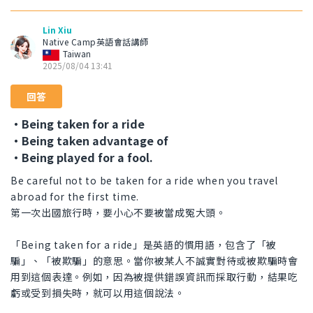
Lin Xiu
Native Camp英語會話講師
Taiwan
2025/08/04 13:41
回答
・Being taken for a ride
・Being taken advantage of
・Being played for a fool.
Be careful not to be taken for a ride when you travel
abroad for the first time.
第一次出國旅行時，要小心不要被當成冤大頭。
「Being taken for a ride」是英語的慣用語，包含了「被
騙」、「被欺騙」的意思。當你被某人不誠實對待或被欺騙時會
用到這個表達。例如，因為被提供錯誤資訊而採取行動，結果吃
虧或受到損失時，就可以用這個說法。