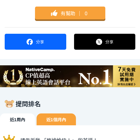
有幫助
｜
0
分享
分享
提問排名
近1周內
近1個月內
請告訴我 「旅途愉快！」 的英語！