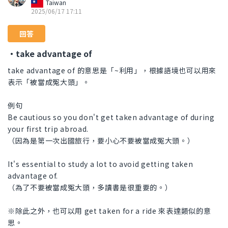
Taiwan
2025/06/17 17:11
回答
・take advantage of
take advantage of 的意思是「~利用」，根據語境也可以用來
表示「被當成冤大頭」。
例句
Be cautious so you don't get taken advantage of during
your first trip abroad.
（因為是第一次出國旅行，要小心不要被當成冤大頭。）
It's essential to study a lot to avoid getting taken
advantage of.
（為了不要被當成冤大頭，多讀書是很重要的。）
※除此之外，也可以用 get taken for a ride 來表達類似的意
思。