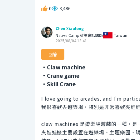
0
3,486
Chen Xiaolong
Native Camp英語會話講師
Taiwan
2025/08/04 13:41
回答
・Claw machine
・Crane game
・Skill Crane
I love going to arcades, and I'm partic
我很喜歡去遊樂場，特別是非常喜歡夾娃
claw machines 是遊樂場遊戲的
夾娃娃機主要設置在遊樂場、主題樂園、