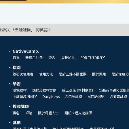
告訴我 「夾娃娃機」 的英語！
NativeCamp.
首頁
新用戶註冊
登入
重新加入
FOR TUTORS
指南
致初次使用者
使用方法
關於上課不限堂數
關於費用
關於家庭方
學習
瀏覽教材
課程及教材診斷
線上商店 (教材購買)
Callan Method(
上課環境測試
Daily News
AI口語訓練
AI口語測驗
AI發音訓練
搜尋講師
排名
評論
關於母語人士
關於卡通人物講師
其他
問卷結果 / 會員的心聲
線上英語會話經驗談
會員服務中心