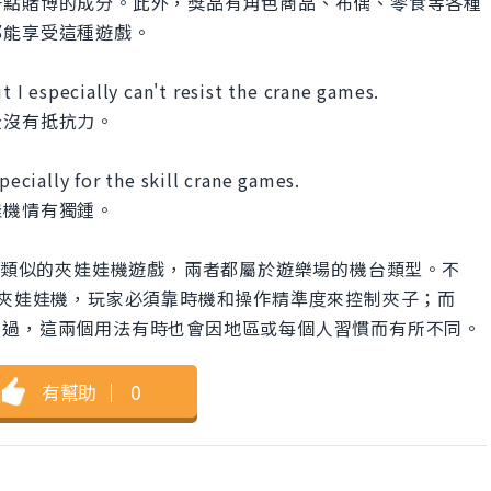
一點賭博的成分。此外，獎品有角色商品、布偶、零食等各種
都能享受這種遊戲。
t I especially can't resist the crane games.
全沒有抵抗力。
pecially for the skill crane games.
娃機情有獨鍾。
 基本上都是指類似的夾娃娃機遊戲，兩者都屬於遊樂場的機台類型。不
技巧」的夾娃娃機，玩家必須靠時機和操作精準度來控制夾子；而
娃機。不過，這兩個用法有時也會因地區或每個人習慣而有所不同。
有幫助
｜
0