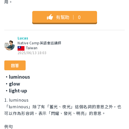
用。
有幫助
｜
0
Lucas
Native Camp英語會話講師
Taiwan
2025/06/13 18:03
回答
・luminous
・glow
・light-up
1. luminous
「luminous」除了有「蓄光、夜光」這個名詞的意思之外，也
可以作為形容詞，表示「閃耀、發光、明亮」的意思。
例句