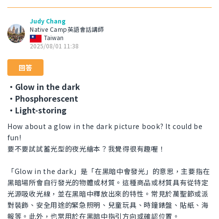
Judy Chang
Native Camp英語會話講師
Taiwan
2025/08/01 11:38
回答
・Glow in the dark
・Phosphorescent
・Light-storing
How about a glow in the dark picture book? It could be
fun!
要不要試試蓄光型的夜光繪本？我覺得很有趣喔！
「Glow in the dark」是「在黑暗中會發光」的意思，主要指在
黑暗場所會自行發光的物體或材質。這種商品或材質具有從特定
光源吸收光線，並在黑暗中釋放出來的特性。常見於萬聖節或派
對裝飾、安全用途的緊急照明、兒童玩具、時鐘錶盤、貼紙、海
報等。此外，也常用於在黑暗中指引方向或確認位置。