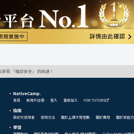
告訴我 「確認安全」 的英語！
NativeCamp.
首頁
新用戶註冊
登入
重新加入
FOR TUTORS
指南
致初次使用者
使用方法
關於上課不限堂數
關於費用
關於家庭方
學習
瀏覽教材
課程及教材診斷
線上商店 (教材購買)
Callan Method(