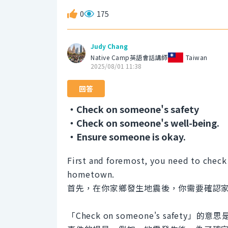
0
175
Judy Chang
Native Camp英語會話講師
Taiwan
2025/08/01 11:38
回答
・Check on someone's safety
・Check on someone's well-being.
・Ensure someone is okay.
First and foremost, you need to check 
hometown.
首先，在你家鄉發生地震後，你需要確認
「Check on someone's saf