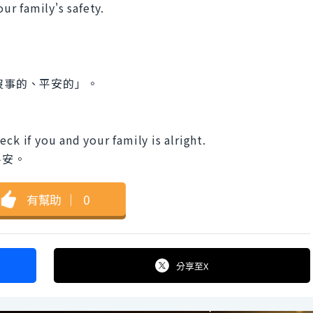
our family's safety.
t: 沒事的、平安的」。
ck if you and your family is alright.
平安。
有幫助
｜
0
分享
至X