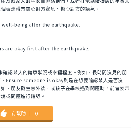
定朋友或家人的平安而聯絡他們，或者打電話給獨居的年長父
這個表達帶有關心對方安危、擔心對方的語氣。
s well-being after the earthquake.
。
 are okay first after the earthquake.
。
being一般用來確認某人的健康狀況或幸福程度。例如，長時間沒見的朋
ure someone is okay則是在想要確認某人是否沒
例如，朋友發生意外後，或孩子在學校遇到問題時。前者表示
情境或問題進行確認。
有幫助
｜
0