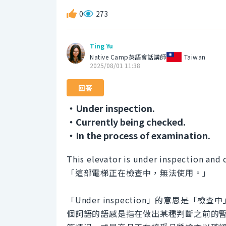
0
273
Ting Yu
Native Camp英語會話講師
Taiwan
2025/08/01 11:38
回答
・Under inspection.
・Currently being checked.
・In the process of examination.
This elevator is under inspection and 
「這部電梯正在檢查中，無法使用。」
「Under inspection」的意思是
個詞語的語感是指在做出某種判斷之前的