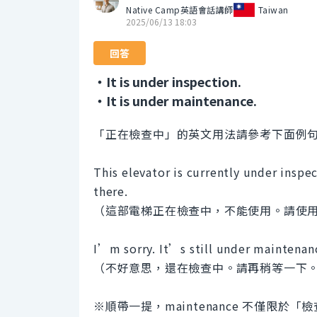
Native Camp英語會話講師
Taiwan
2025/06/13 18:03
回答
・It is under inspection.
・It is under maintenance.
「正在檢查中」的英文用法請參考下面例
This elevator is currently under inspe
there.
（這部電梯正在檢查中，不能使用。請使
I’m sorry. It’s still under maintenan
（不好意思，還在檢查中。請再稍等一下
※順帶一提，maintenance 不僅限