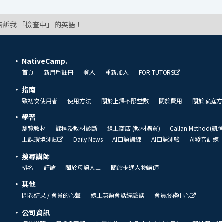
告訴我 「檢查中」 的英語！
NativeCamp.
首頁
新用戶註冊
登入
重新加入
FOR TUTORS
指南
致初次使用者
使用方法
關於上課不限堂數
關於費用
關於家庭方
學習
瀏覽教材
課程及教材診斷
線上商店 (教材購買)
Callan Method(
上課環境測試
Daily News
AI口語訓練
AI口語測驗
AI發音訓練
搜尋講師
排名
評論
關於母語人士
關於卡通人物講師
其他
問卷結果 / 會員的心聲
線上英語會話經驗談
會員服務中心
公司資訊