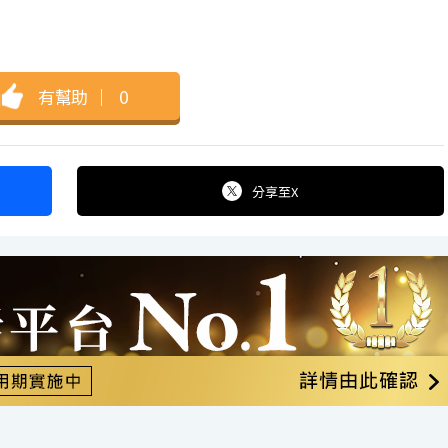
有幫助
｜
0
分享
至X