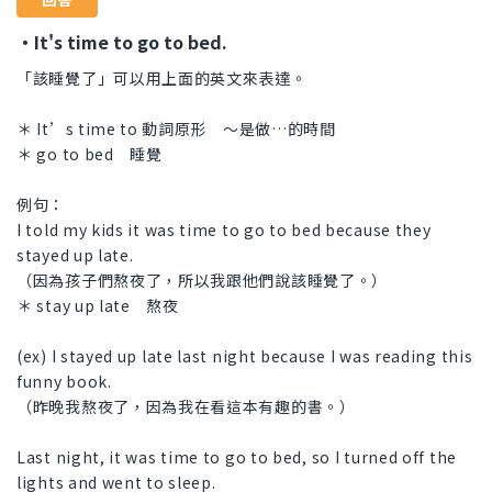
・It's time to go to bed.
「該睡覺了」可以用上面的英文來表達。
＊ It’s time to 動詞原形 ～是做…的時間
＊ go to bed 睡覺
例句：
I told my kids it was time to go to bed because they
stayed up late.
（因為孩子們熬夜了，所以我跟他們說該睡覺了。）
＊ stay up late 熬夜
(ex) I stayed up late last night because I was reading this
funny book.
（昨晚我熬夜了，因為我在看這本有趣的書。）
Last night, it was time to go to bed, so I turned off the
lights and went to sleep.