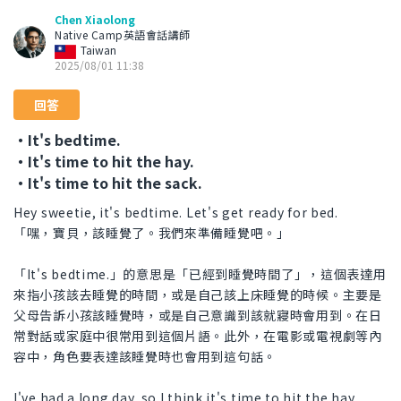
Chen Xiaolong
Native Camp英語會話講師
Taiwan
2025/08/01 11:38
回答
・It's bedtime.
・It's time to hit the hay.
・It's time to hit the sack.
Hey sweetie, it's bedtime. Let's get ready for bed.
「嘿，寶貝，該睡覺了。我們來準備睡覺吧。」
「It's bedtime.」的意思是「已經到睡覺時間了」，這個表達用
來指小孩該去睡覺的時間，或是自己該上床睡覺的時候。主要是
父母告訴小孩該睡覺時，或是自己意識到該就寢時會用到。在日
常對話或家庭中很常用到這個片語。此外，在電影或電視劇等內
容中，角色要表達該睡覺時也會用到這句話。
I've had a long day, so I think it's time to hit the hay.