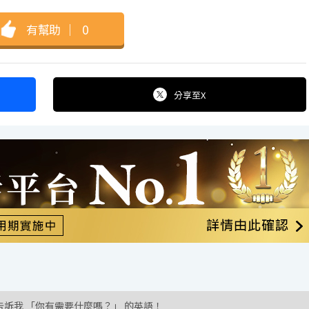
有幫助
｜
0
分享
至X
告訴我 「你有需要什麼嗎？」 的英語！