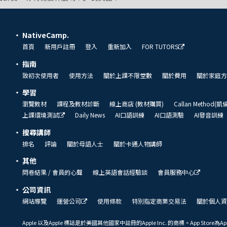
NativeCamp.
首頁
新用戶註冊
登入
重新加入
FOR TUTORS
指南
致初次使用者
使用方法
關於上課不限堂數
關於費用
關於家庭方
學習
瀏覽教材
課程及教材診斷
線上商店 (教材購買)
Callan Method(
上課環境測試
Daily News
AI口語訓練
AI口語測驗
AI發音訓練
搜尋講師
排名
評論
關於母語人士
關於卡通人物講師
其他
問卷結果 / 會員的心聲
線上英語會話經驗談
會員服務中心
公司資訊
網站導覽
運營公司
使用條款
特別指定商業交易法
關於個人資
Apple 以及Apple 標誌是於美國其他國家中註冊的Apple Inc. 的商標。App Store為Ap