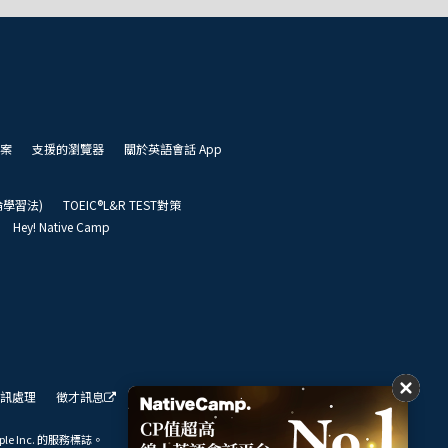
案
支援的瀏覽器
關於英語會話 App
凱倫學習法)
TOEIC®L&R TEST對策
Hey! Native Camp
訊處理
徵才訊息
我們的展望
ple Inc. 的服務標誌。