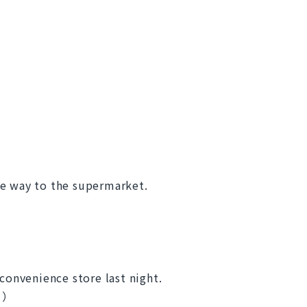
he way to the supermarket.
）
 convenience store last night.
。）