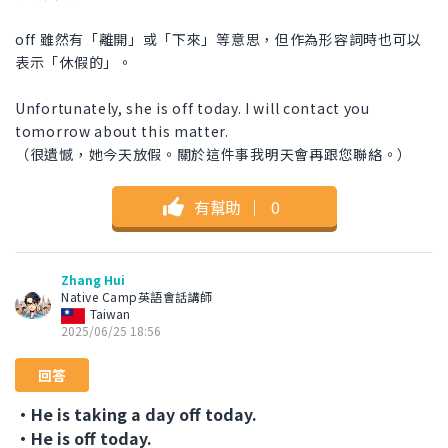
off 雖然有「離開」或「下來」等意思，但作為形容詞時也可以
表示「休假的」。
Unfortunately, she is off today. I will contact you
tomorrow about this matter.
（很遺憾，她今天放假。關於這件事我明天會再跟您聯絡。）
有幫助
｜
0
Zhang Hui
Native Camp英語會話講師
Taiwan
2025/06/25 18:56
回答
・He is taking a day off today.
・He is off today.