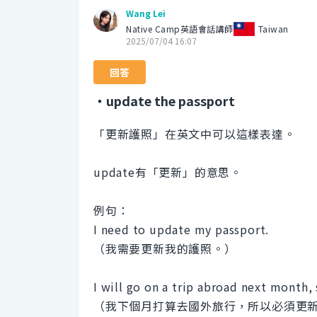
Wang Lei
Native Camp英語會話講師
Taiwan
2025/07/04 16:07
回答
・update the passport
「更新護照」在英文中可以這樣表達。
update有「更新」的意思。
例句：
I need to update my passport.
（我需要更新我的護照。）
I will go on a trip abroad next month,
（我下個月打算去國外旅行，所以必須更