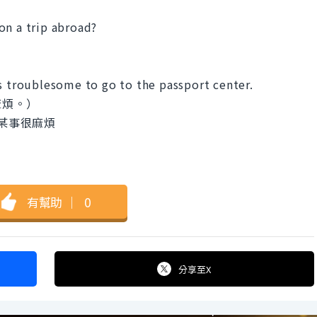
on a trip abroad?
is troublesome to go to the passport center.
麻煩。）
～做某事很麻煩
有幫助
｜
0
分享
至X