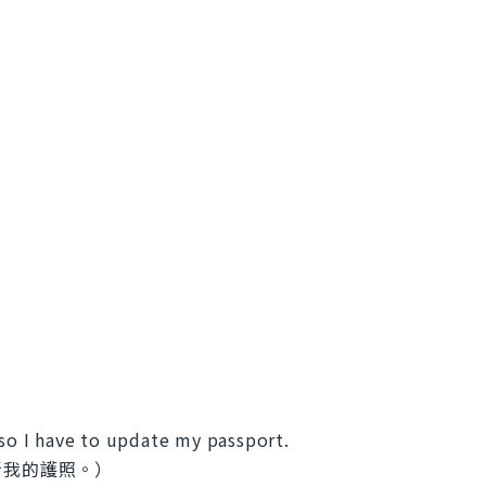
 so I have to update my passport.
新我的護照。）