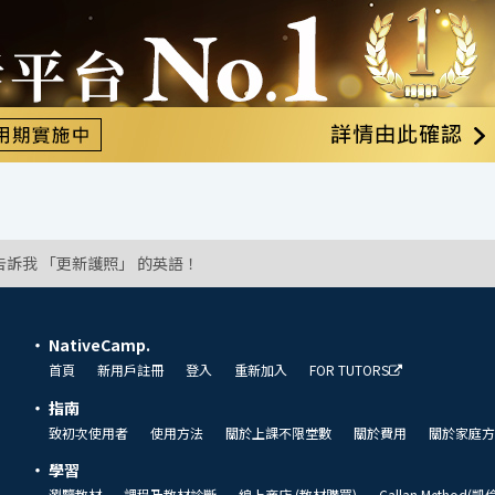
告訴我 「更新護照」 的英語！
NativeCamp.
首頁
新用戶註冊
登入
重新加入
FOR TUTORS
指南
致初次使用者
使用方法
關於上課不限堂數
關於費用
關於家庭方
學習
瀏覽教材
課程及教材診斷
線上商店 (教材購買)
Callan Method(