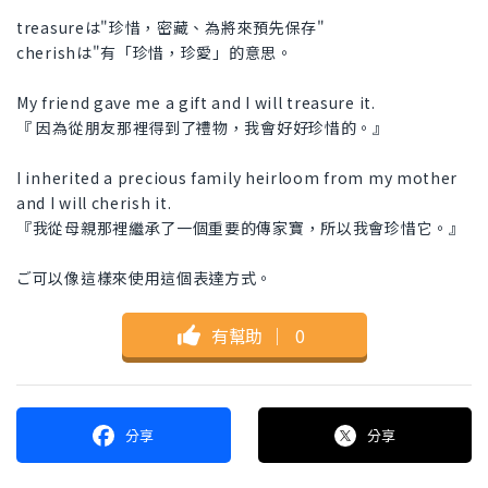
treasureは"珍惜，密藏、為將來預先保存"
cherishは"有「珍惜，珍愛」的意思。
My friend gave me a gift and I will treasure it.
『 因為從朋友那裡得到了禮物，我會好好珍惜的。』
I inherited a precious family heirloom from my mother
and I will cherish it.
『我從母親那裡繼承了一個重要的傳家寶，所以我會珍惜它。』
ご可以像這樣來使用這個表達方式。
有幫助
｜
0
分享
分享