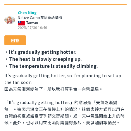
Chen Ming
Native Camp英語會話講師
Taiwan
2025/07/30 10:46
回答
・It's gradually getting hotter.
・The heat is slowly creeping up.
・The temperature is steadily climbing.
It's gradually getting hotter, so I'm planning to set up
the fan soon.
因為天氣漸漸變熱了，所以我打算準備一台電風扇。
「It's gradually getting hotter.」的意思是「天氣逐漸變
熱」。這表示溫度正在慢慢上升的情況。這個表達方式可以用在
台灣的初夏或盛夏等季節交替期間，或一天中氣溫開始上升的時
候。此外，也可以用來比喻討論變得激烈、競爭加劇等情況。