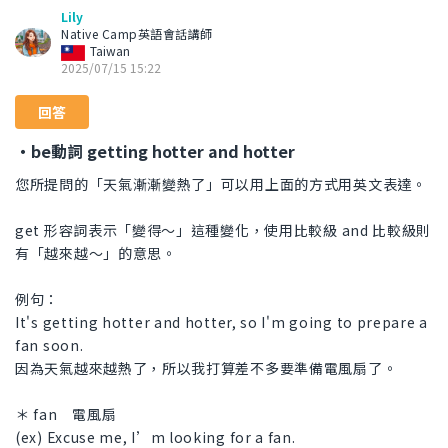
Lily
Native Camp英語會話講師
Taiwan
2025/07/15 15:22
回答
・be動詞 getting hotter and hotter
您所提問的「天氣漸漸變熱了」可以用上面的方式用英文表達。
get 形容詞表示「變得～」這種變化，使用比較級 and 比較級則
有「越來越～」的意思。
例句：
It's getting hotter and hotter, so I'm going to prepare a
fan soon.
因為天氣越來越熱了，所以我打算差不多要準備電風扇了。
＊ fan 電風扇
(ex) Excuse me, I’m looking for a fan.