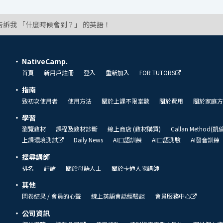
告訴我 「什麼時候會到？」 的英語！
NativeCamp.
首頁
新用戶註冊
登入
重新加入
FOR TUTORS
指南
致初次使用者
使用方法
關於上課不限堂數
關於費用
關於家庭方
學習
瀏覽教材
課程及教材診斷
線上商店 (教材購買)
Callan Method(
上課環境測試
Daily News
AI口語訓練
AI口語測驗
AI發音訓練
搜尋講師
排名
評論
關於母語人士
關於卡通人物講師
其他
問卷結果 / 會員的心聲
線上英語會話經驗談
會員服務中心
公司資訊