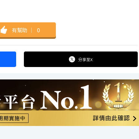
有幫助
｜
0
分享
至X