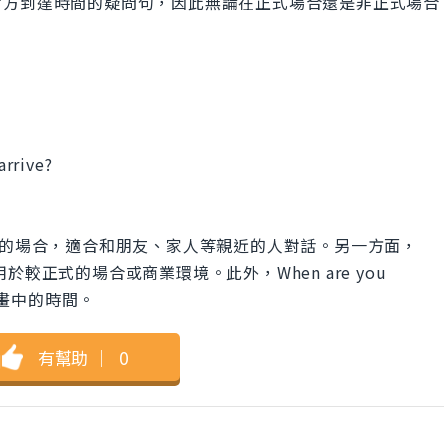
對方到達時間的疑問句，因此無論在正式場合還是非正式場合
arrive?
常用於比較輕鬆的場合，適合和朋友、家人等親近的人對話。另一方面，
ive?則多用於較正式的場合或商業環境。此外，When are you
或計畫中的時間。
有幫助
｜
0