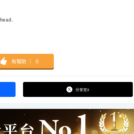
yhead.
有幫助
｜
0
分享
至X