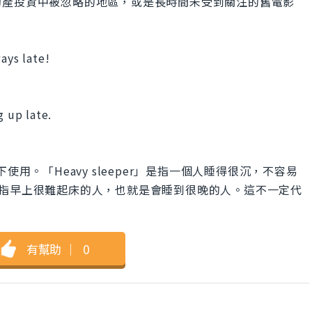
動產投資中被忽略的地區，或是長時間未受到關注的舊電影
ays late!
g up late.
不同情境下使用。「Heavy sleeper」是指一個人睡得很沉，不容易
」則是指早上很難起床的人，也就是會睡到很晚的人。這不一定代
有幫助
｜
0