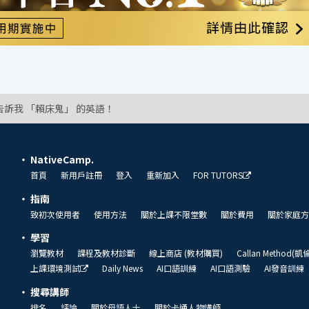
告訴我 「賴床鬼」 的英語！
NativeCamp.
首頁
新用戶註冊
登入
重新加入
FOR TUTORS
指南
致初次使用者
使用方法
關於上課不限堂數
關於費用
關於家庭方
學習
瀏覽教材
課程及教材診斷
線上商店 (教材購買)
Callan Method(
上課環境測試
Daily News
AI口語訓練
AI口語測驗
AI發音訓練
搜尋講師
排名
評論
關於母語人士
關於卡通人物講師