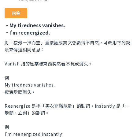
回答
・My tiredness vanishes.
・I'm reenergized.
將「疲勞一掃而空」直接翻成英文會顯得不自然，可改用下列說
法來傳達相同意思：
Vanish 指的是某樣東西突然看不見或消失。
例
My tiredness vanishes.
疲勞瞬間消失。
Reenergize 是指「再次充滿能量」的動詞。instantly 是「一
瞬間、立刻」的副詞。
例
I'm reenergized instantly.