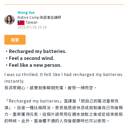
Wang Yue
Native Camp英語會話講師
Taiwan
2025/07/28 10:24
回答
・Recharged my batteries.
・Feel a second wind.
・Feel like a new person.
I was so thrilled. It felt like I had recharged my batteries
instantly.
我非常開心，感覺就像瞬間充電，疲勞一掃而空。
「Recharged my batteries」直譯是「把自己的電池重新充
滿」。這是一種比喻用法，意思是透過休息或放鬆讓自己恢復精
力、重新獲得元氣。這個片語常用在週末放鬆之後或從結束度假
的時候。此外，當身體不適的人恢復健康時也可以使用。