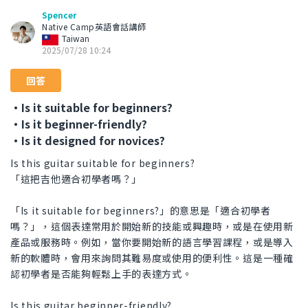
Spencer
Native Camp英語會話講師
Taiwan
2025/07/28 10:24
回答
・Is it suitable for beginners?
・Is it beginner-friendly?
・Is it designed for novices?
Is this guitar suitable for beginners?
「這把吉他適合初學者嗎？」
「Is it suitable for beginners?」的意思是「適合初學者
嗎？」，這個表達常用於開始新的技能或興趣時，或是在使用新
產品或服務時。例如，當你要開始新的語言學習課程，或是導入
新的軟體時，會用來詢問其難易度或使用的便利性。這是一種確
認初學者是否能夠輕鬆上手的表達方式。
Is this guitar beginner-friendly?