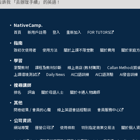
告訴我 「去辦理手續」 的英語！
NativeCamp.
首頁
新用戶註冊
登入
重新加入
FOR TUTORS
指南
致初次使用者
使用方法
關於上課不限堂數
關於費用
關於家庭方
學習
瀏覽教材
課程及教材診斷
線上商店 (教材購買)
Callan Method(
上課環境測試
Daily News
AI口語訓練
AI口語測驗
AI發音訓練
搜尋講師
排名
評論
關於母語人士
關於卡通人物講師
其他
問卷結果 / 會員的心聲
線上英語會話經驗談
會員服務中心
公司資訊
網站導覽
運營公司
使用條款
特別指定商業交易法
關於個人資