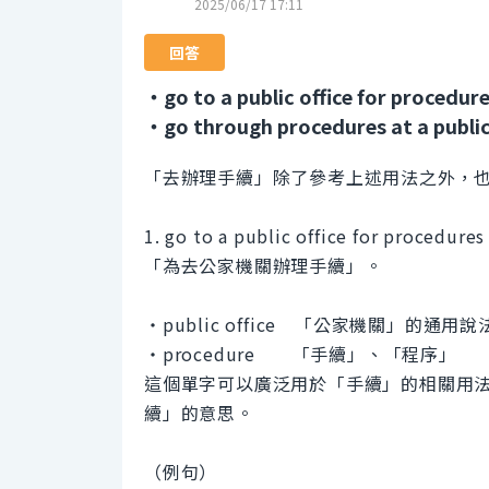
2025/06/17 17:11
回答
・go to a public office for procedur
・go through procedures at a public
「去辦理手續」除了參考上述用法之外，
1. go to a public office for procedures
「為去公家機關辦理手續」。
・public office 「公家機關」的通用說
・procedure 「手續」、「程序」
這個單字可以廣泛用於「手續」的相關用法。fo
續」的意思。
（例句）