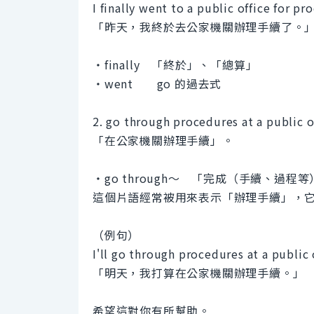
I finally went to a public office for p
「昨天，我終於去公家機關辦理手續了。
・finally 「終於」、「總算」
・went go 的過去式
2. go through procedures at a public o
「在公家機關辦理手續」。
・go through～ 「完成（手續、過程
這個片語經常被用來表示「辦理手續」，
（例句）
I'll go through procedures at a public
「明天，我打算在公家機關辦理手續。」
希望這對你有所幫助。