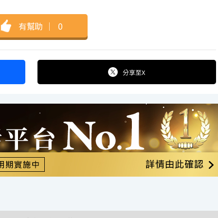
有幫助
｜
0
分享
至X