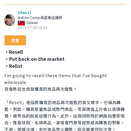
Chen Li
Native Camp英語會話講師
Taiwan
2025/07/28 10:24
回答
・Resell
・Put back on the market
・Relist
I'm going to resell these items that I've bought
wholesale.
我會將這些批發購買的商品再次販售。
「Resell」是指將購買的商品再次販售的英文單字，也稱為轉
售。例如，購買限量商品或熱門商品，等其價值上升後以高價轉
賣，通常指的就是這種行為。此外，這個詞常用於網路拍賣等場
合，像是球鞋、名牌商品、演唱會門票等經常成為轉售的對象。
不過，根據法律，有些商品禁止轉售，因此需要特別注意。