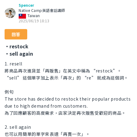
Spencer
Native Camp英語會話講師
Taiwan
2025/06/19 18:13
回答
・restock
・sell again
1. resell
將商品再次進貨並「再販售」在英文中稱為 “restock”。
“sell” 這個單字加上表示「再次」的 “re” 就成為這個詞。
例句
The store has decided to restock their popular products
due to high demand from customers.
為了回應顧客的高度需求，店家決定再次販售受歡迎的商品。
2. sell again
也可以用簡單的單字來表達「再賣一次」。