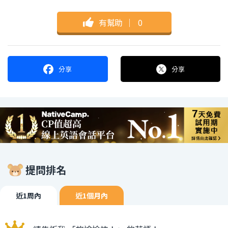
有幫助
｜
0
分享
分享
提問排名
近1周內
近1個月內