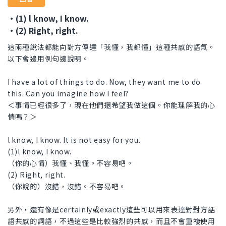
・(1) l know, I know.
・(2) Right, right.
這兩種說法都能向對方傳達「我懂，我都懂」這種共感的語氣。
以下會邊用例句邊說明。
I have a lot of things to do. Now, they want me to do
this. Can you imagine how I feel?
＜事情已經很多了，現在他們還希望我做這個。你能理解我的心
情嗎？＞
l know, I know. It is not easy for you.
(1)l know, I know.
（你的心情）我懂、我懂。不容易吧。
(2) Right, right.
（你說的）沒錯，沒錯。不容易吧。
另外，還有像是certainly或exactly這些可以用來表達對對方話
語共感的詞語，不過這些是比較強烈的共感，而且不會重複使用