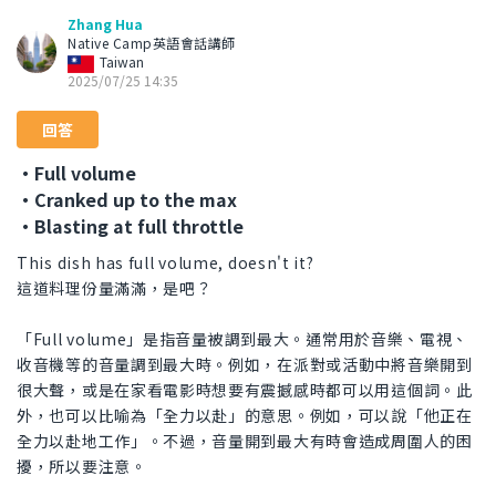
Zhang Hua
Native Camp英語會話講師
Taiwan
2025/07/25 14:35
回答
・Full volume
・Cranked up to the max
・Blasting at full throttle
This dish has full volume, doesn't it?
這道料理份量滿滿，是吧？
「Full volume」是指音量被調到最大。通常用於音樂、電視、
收音機等的音量調到最大時。例如，在派對或活動中將音樂開到
很大聲，或是在家看電影時想要有震撼感時都可以用這個詞。此
外，也可以比喻為「全力以赴」的意思。例如，可以說「他正在
全力以赴地工作」。不過，音量開到最大有時會造成周圍人的困
擾，所以要注意。