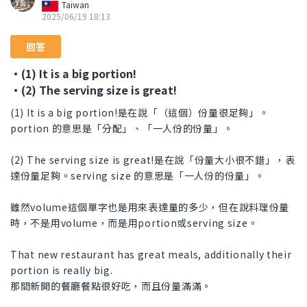
Taiwan
2025/06/19 18:13
回答
・(1) It is a big portion!
・(2) The serving size is great!
(1) It is a big portion!是在說「（這個）份量很足夠」。
portion 的意思是「分配」、「一人份的份量」。
(2) The serving size is great!是在說「份量大小很不錯」，表
達份量足夠。serving size 的意思是「一人份的份量」。
雖然volume這個單字也是用來表達量的多少，但在說料理份量
時，不是用volume，而是用portion或serving size。
That new restaurant has great meals, additionally their
portion is really big.
那間新開的餐廳餐點很好吃，而且份量滿滿。