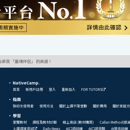
告訴我 「靈魂伴侶」 的英語！
NativeCamp.
首頁
新用戶註冊
登入
重新加入
FOR TUTORS
指南
致初次使用者
使用方法
關於上課不限堂數
關於費用
關於家庭方
學習
瀏覽教材
課程及教材診斷
線上商店 (教材購買)
Callan Method(
上課環境測試
Daily News
AI口語訓練
AI口語測驗
AI發音訓練