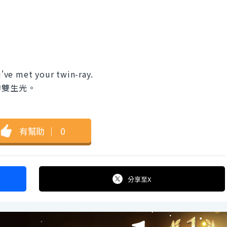
ou've met your twin-ray.
的雙生光。
有幫助
｜
0
分享
至X