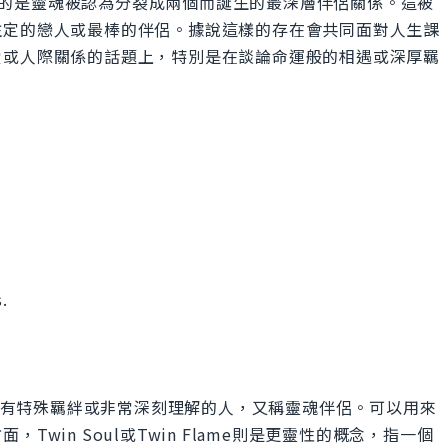
念，指的是靈魂被認為分裂成兩個而誕生的最深層伴侶關係。這被
注定的戀人或最棒的伴侶。據說這樣的存在會共同面對人生課
愛或人際關係的話題上，特別是在談論命運般的相遇或深厚羈
.
的是有特殊羈絆或非常深刻理解的人，又稱靈魂伴侶。可以用來
win Soul或Twin Flame則是更靈性的概念，指一個