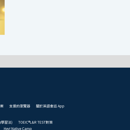
案
支援的瀏覽器
關於英語會話 App
凱倫學習法)
TOEIC®L&R TEST對策
Hey! Native Camp