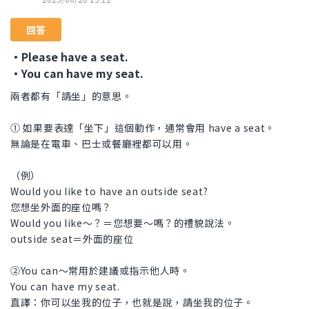
回答
・Please have a seat.
・You can have my seat.
兩者都有「請坐」的意思。
① 如果要表達「坐下」這個動作，通常會用 have a seat。
無論是在電車、巴士或餐廳裡都可以用。
（例）
Would you like to have an outside seat?
您想坐外面的座位嗎？
Would you like〜？＝您想要～嗎？的禮貌說法。
outside seat＝外面的座位
②You can〜常用於建議或指示他人時。
You can have my seat.
直譯：你可以坐我的位子，也就是說，請坐我的位子。