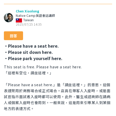
Chen Xiaolong
Native Camp英語會話講師
Taiwan
2025/07/25 14:35
回答
・Please have a seat here.
・Please sit down here.
・Please park yourself here.
This seat is free. Please have a seat here.
「這裡有空位，請坐這裡。」
「Please have a seat here.」是「請坐這裡。」的意思。這個
表達常用於商務場合或正式場合。店員在帶客人入座時，或是面
試官指示面試者入座時都可以使用。此外，醫生或諮商師在請病
人或個案入座時也會用到。一般來說，這是用來引導某人到某個
地方的表達方式。