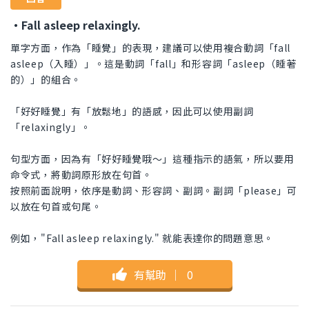
・Fall asleep relaxingly.
單字方面，作為「睡覺」的表現，建議可以使用複合動詞「fall
asleep（入睡）」。這是動詞「fall」和形容詞「asleep（睡著
的）」的組合。
「好好睡覺」有「放鬆地」的語感，因此可以使用副詞
「relaxingly」。
句型方面，因為有「好好睡覺哦～」這種指示的語氣，所以要用
命令式，將動詞原形放在句首。
按照前面說明，依序是動詞、形容詞、副詞。副詞「please」可
以放在句首或句尾。
例如，"Fall asleep relaxingly." 就能表達你的問題意思。
有幫助
｜
0