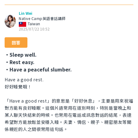
Lin Wei
Native Camp英語會話講師
Taiwan
2025/07/22 10:52
回答
・Sleep well.
・Rest easy.
・Have a peaceful slumber.
Have a good rest.
好好睡覺哦！
「Have a good rest」的意思是「好好休息」，主要是用來祝福
對方能有良好睡眠。這個片語常用在道別時刻，特別是當晚上和
某人聊天快結束的時候。也常用在電話或訊息對話的結尾，表達
希望對方能放鬆並安穩入睡。夫妻、情侶、親子、親密朋友等關
係親近的人之間很常用這句話。