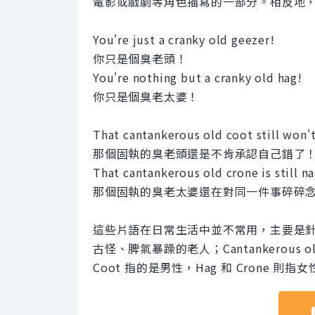
電影或戲劇等角色描寫的一部分。相反地
You're just a cranky old geezer!
你只是個臭老頭！
You're nothing but a cranky old hag!
你只是個臭老太婆！
That cantankerous old coot still won'
那個固執的臭老頭還是不肯承認自己錯了
That cantankerous old crone is still n
那個固執的臭老太婆還在對同一件事碎碎
這些片語在日常生活中並不常用，主要是針對年長者
古怪、脾氣暴躁的老人；Cantankerous o
Coot 指的是男性，Hag 和 Crone 則指