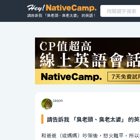
請告訴我 「臭老頭、臭老太婆」 的英語！
Jason
請告訴我 「臭老頭、臭老太婆」 的
和爸爸（或媽媽）吵架後，怒火難平，所以