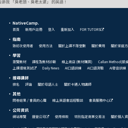
告訴我 「臭老頭、臭老太婆」 的英語！
NativeCamp.
首頁
新用戶註冊
登入
重新加入
FOR TUTORS
指南
致初次使用者
使用方法
關於上課不限堂數
關於費用
關於家庭方
學習
瀏覽教材
課程及教材診斷
線上商店 (教材購買)
Callan Method(
上課環境測試
Daily News
AI口語訓練
AI口語測驗
AI發音訓練
搜尋講師
排名
評論
關於母語人士
關於卡通人物講師
其他
問卷結果 / 會員的心聲
線上英語會話經驗談
會員服務中心
公司資訊
網站導覽
運營公司
使用條款
特別指定商業交易法
關於個人資