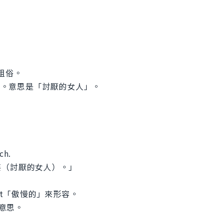
麼粗俗。
以用。意思是「討厭的女人」。
ch.
婆（討厭的女人）。」
gant「傲慢的」來形容。
的意思。