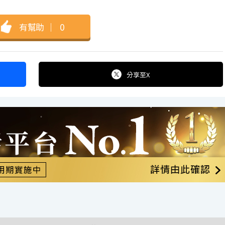
有幫助
｜
0
分享
至X