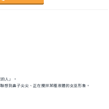
厭的人」。
，通常會聯想到鼻子尖尖、正在攪拌某種液體的女巫形象。