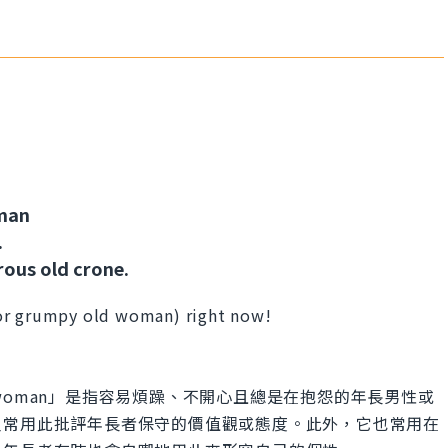
man
.
ous old crone.
or grumpy old woman) right now!
！
y old woman」是指容易煩躁、不開心且總是在抱怨的年長男性或
人常用此批評年長者保守的價值觀或態度。此外，它也常用在