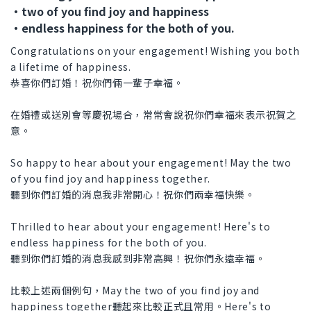
・two of you find joy and happiness
・endless happiness for the both of you.
Congratulations on your engagement! Wishing you both
a lifetime of happiness.
恭喜你們訂婚！祝你們倆一輩子幸福。
在婚禮或送別會等慶祝場合，常常會說祝你們幸福來表示祝賀之
意。
So happy to hear about your engagement! May the two
of you find joy and happiness together.
聽到你們訂婚的消息我非常開心！祝你們兩幸福快樂。
Thrilled to hear about your engagement! Here's to
endless happiness for the both of you.
聽到你們訂婚的消息我感到非常高興！祝你們永遠幸福。
比較上述兩個例句，May the two of you find joy and
happiness together聽起來比較正式且常用。Here's to