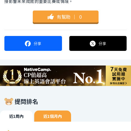
接影響未來成敗的重要比賽或情境。
有幫助
｜
0
分享
分享
提問排名
近1周內
近1個月內