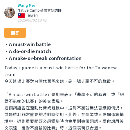
Wang Mei
Native Camp英語會話講師
Taiwan
2025/06/02 18:42
回答
・A must-win battle
・A do-or-die match
・A make-or-break confrontation
Today's game is a must-win battle for the Taiwanese
team.
今天這場比賽對台灣代表隊來說，是一場非贏不可的戰役。
「A must-win battle」是用來表示「非贏不可的戰役」或「絕
對不能輸的比賽」的英文表現。
這個詞語會在運動比賽或競技中，遇到不贏就無法晉級的情況，
或是勝利非常重要的時刻時使用。此外，在商業或人際關係等情
境中，遇到重要關頭必須獲勝時也會用到這個詞語。當你想用英
文表達「絕對不能輸的比賽」時，這個表現很合適。