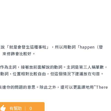
說「就是會發生這種事啦」，所以用動詞「happen（發
）」來修飾會比較好。
」作為主詞，接著放前面解說的動詞。主詞是第三人稱單數，
飾動詞，位置相對比較自由，但這個情況下建議放在句首。
s."就能表達你的問題的意思。除此之外，還可以更直譯地用"There
有幫助
｜
0