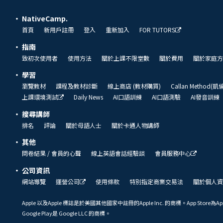
NativeCamp.
首頁
新用戶註冊
登入
重新加入
FOR TUTORS
指南
致初次使用者
使用方法
關於上課不限堂數
關於費用
關於家庭方
學習
瀏覽教材
課程及教材診斷
線上商店 (教材購買)
Callan Method(
上課環境測試
Daily News
AI口語訓練
AI口語測驗
AI發音訓練
搜尋講師
排名
評論
關於母語人士
關於卡通人物講師
其他
問卷結果 / 會員的心聲
線上英語會話經驗談
會員服務中心
公司資訊
網站導覽
運營公司
使用條款
特別指定商業交易法
關於個人資
Apple 以及Apple 標誌是於美國其他國家中註冊的Apple Inc. 的商標。App Store為Ap
Google Play是 Google LLC 的商標。