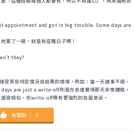
息是「這種經驗每個人都會有，所以不用擔心」，用來減輕對
nt appointment and got in big trouble. Some days are
狠地罵了一頓。就是有這種日子啊！
ren't they?
that這句話用在接受某些特定情況或結果的情境。例如：當一天諸事不順，
 are just a write-off則是在表達覺得那天非常糟糕，
很相似，但write-off帶有更強烈的負面意涵。
有幫助
｜
0