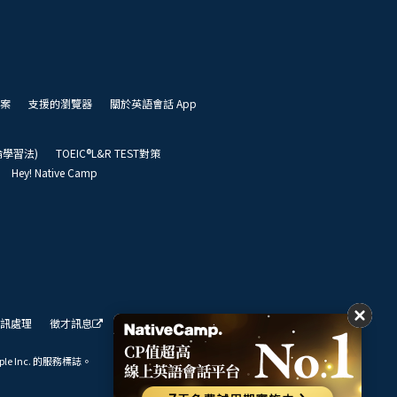
案
支援的瀏覽器
關於英語會話 App
凱倫學習法)
TOEIC®L&R TEST對策
Hey! Native Camp
訊處理
徵才訊息
我們的展望
ple Inc. 的服務標誌。