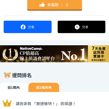
有幫助
｜
0
分享
分享
提問排名
近1周內
近1個月內
請告訴我 「旅途愉快！」 的英語！