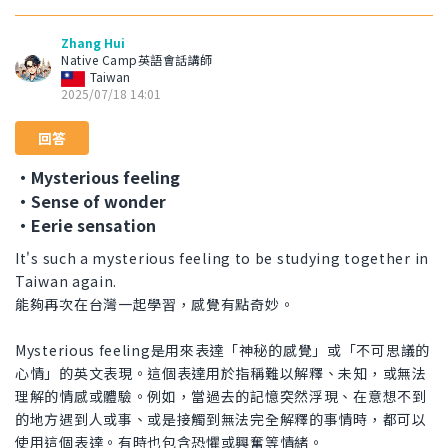
Zhang Hui
Native Camp英語會話講師
Taiwan
2025/07/18 14:01
回答
・Mysterious feeling
・Sense of wonder
・Eerie sensation
It's such a mysterious feeling to be studying together in
Taiwan again.
能夠再次在台灣一起學習，感覺有點奇妙。
Mysterious feeling是用來表達「神秘的感覺」或「不可思議的
心情」的英文表現。這個表達用於指稱難以解釋、未知，或無法
理解的情感或體驗。例如，當過去的記憶突然浮現、在意想不到
的地方遇到人或事、或是接觸到無法完全解釋的事情時，都可以
使用這個表達。有時也包含恐懼或興奮等情緒。