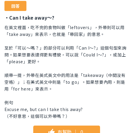
回答
・Can I take away～?
在英文裡面，吃不完的食物叫做「leftovers」，外帶則可以用
「take away」來表示，也就是「帶回家」的意思。
至於「可以～嗎？」的部分可以利用「Can I～?」這個句型來詢
問。如果想要表達得更有禮貌，可以說「Could I～?」，或加上
「please」更好。
順帶一提，外帶在英式英文中的用法是「takeaway（中間沒有
空格）」；在美式英文中則是「to go」。如果想要內用，則是
用「for here」來表示。
例句
Excuse me, but can I take this away?
（不好意思，這個可以外帶嗎？）
有幫助
｜
0