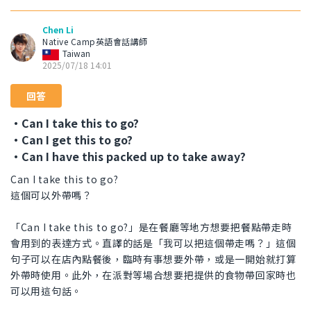
Chen Li
Native Camp英語會話講師
Taiwan
2025/07/18 14:01
回答
・Can I take this to go?
・Can I get this to go?
・Can I have this packed up to take away?
Can I take this to go?
這個可以外帶嗎？
「Can I take this to go?」是在餐廳等地方想要把餐點帶走時
會用到的表達方式。直譯的話是「我可以把這個帶走嗎？」這個
句子可以在店內點餐後，臨時有事想要外帶，或是一開始就打算
外帶時使用。此外，在派對等場合想要把提供的食物帶回家時也
可以用這句話。