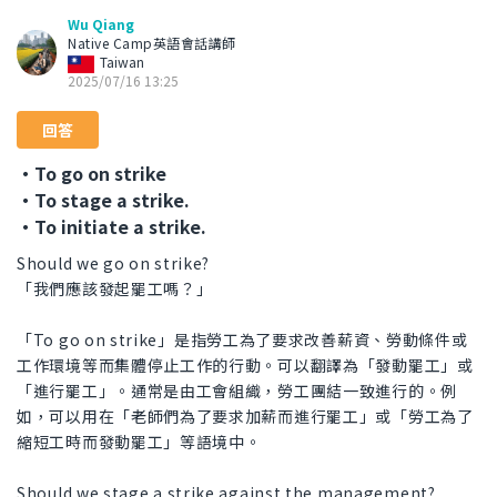
Wu Qiang
Native Camp英語會話講師
Taiwan
2025/07/16 13:25
回答
・To go on strike
・To stage a strike.
・To initiate a strike.
Should we go on strike?
「我們應該發起罷工嗎？」
「To go on strike」是指勞工為了要求改善薪資、勞動條件或
工作環境等而集體停止工作的行動。可以翻譯為「發動罷工」或
「進行罷工」。通常是由工會組織，勞工團結一致進行的。例
如，可以用在「老師們為了要求加薪而進行罷工」或「勞工為了
縮短工時而發動罷工」等語境中。
Should we stage a strike against the management?