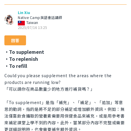
Lin Xiu
Native Camp英語會話講師
Taiwan
2025/07/16 13:25
回答
・To supplement
・To replenish
・To refill
Could you please supplement the areas where the
products are running low?
「可以請你在商品數量少的地方進行補貨嗎？」
「To supplement」是指「補充」、「補足」、「追加」等意
思的動詞，指的是將不足的部分補足或增加額外資訊。例如：無
法僅靠飲食攝取的營養素需要用保健食品來補充，或是用參考書
來補足課堂上學不到的內容。此外，當某部分內容不完整或需要
更詳細說明時，也會需要補充額外資訊。