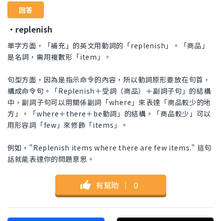
回答
・replenish
單字方面，「補充」的英文用動詞的「replenish」。「商品」
是名詞，需用複數形「item」。
句型方面，因為是指示命令的內容，所以動詞原形要放在句首，
構成命令句。「Replenish＋受詞（商品）＋副詞子句」的結構
中，副詞子句可以用關係副詞「where」來表達「商品較少的地
方」。「where＋there＋be動詞」的結構。「商品較少」可以
用形容詞「few」來修飾「items」。
例如，"Replenish items where there are few items." 這句
話就能表達你的問題意思。
有幫助
｜
0