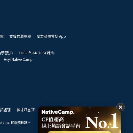
案
支援的瀏覽器
關於英語會話 App
凱倫學習法)
TOEIC®L&R TEST對策
Hey! Native Camp
訊處理
徵才訊息
我們的展望
ple Inc. 的服務標誌。