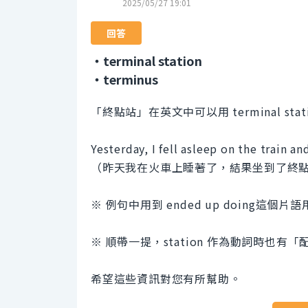
2025/05/27 19:01
回答
・terminal station
・terminus
「終點站」在英文中可以用 terminal stati
Yesterday, I fell asleep on the train a
（昨天我在火車上睡著了，結果坐到了終
※ 例句中用到 ended up doing
※ 順帶一提，station 作為動詞時也有
希望這些資訊對您有所幫助。