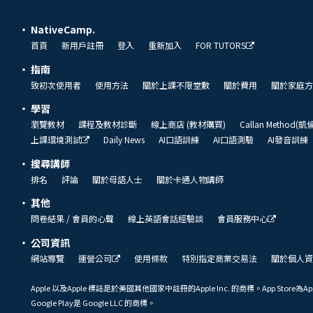
NativeCamp.
首頁
新用戶註冊
登入
重新加入
FOR TUTORS
指南
致初次使用者
使用方法
關於上課不限堂數
關於費用
關於家庭方
學習
瀏覽教材
課程及教材診斷
線上商店 (教材購買)
Callan Method(
上課環境測試
Daily News
AI口語訓練
AI口語測驗
AI發音訓練
搜尋講師
排名
評論
關於母語人士
關於卡通人物講師
其他
問卷結果 / 會員的心聲
線上英語會話經驗談
會員服務中心
公司資訊
網站導覽
運營公司
使用條款
特別指定商業交易法
關於個人資
Apple 以及Apple 標誌是於美國其他國家中註冊的Apple Inc. 的商標。App Store為Ap
Google Play是 Google LLC 的商標。