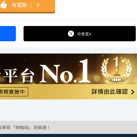
有幫助
｜
0
分享
至X
告訴我 「終點站」 的英語！