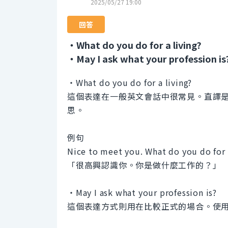
2025/05/27 19:00
回答
・What do you do for a living?
・May I ask what your profession is
・What do you do for a living?
這個表達在一般英文會話中很常見。直譯
思。
例句
Nice to meet you. What do you do for a
「很高興認識你。你是做什麼工作的？」
・May I ask what your profession is?
這個表達方式則用在比較正式的場合。使用「M