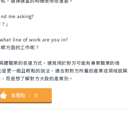
隱私，選擇適當的時機使用很重要。
mind me asking?
的？」
what line of work are you in?
事哪方面的工作呢？
?」是詢問對方具體職業的表達方式，通常用於對方可能有專業職業的情
 you in?」則是更一般且輕鬆的說法，適合對對方所屬的產業或領域感興
業，而是想了解對方大致的產業別。
有幫助
｜
0