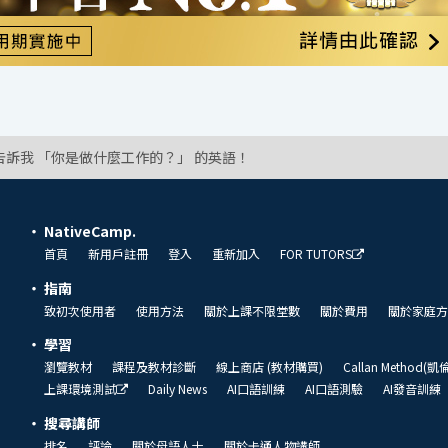
告訴我 「你是做什麼工作的？」 的英語！
NativeCamp.
首頁
新用戶註冊
登入
重新加入
FOR TUTORS
指南
致初次使用者
使用方法
關於上課不限堂數
關於費用
關於家庭方
學習
瀏覽教材
課程及教材診斷
線上商店 (教材購買)
Callan Method(
上課環境測試
Daily News
AI口語訓練
AI口語測驗
AI發音訓練
搜尋講師
排名
評論
關於母語人士
關於卡通人物講師