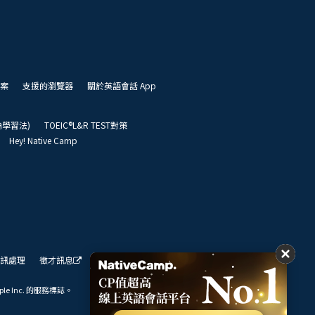
案
支援的瀏覽器
關於英語會話 App
凱倫學習法)
TOEIC®L&R TEST對策
Hey! Native Camp
訊處理
徵才訊息
我們的展望
ple Inc. 的服務標誌。