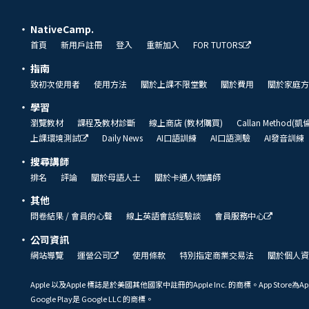
NativeCamp.
首頁
新用戶註冊
登入
重新加入
FOR TUTORS
指南
致初次使用者
使用方法
關於上課不限堂數
關於費用
關於家庭方
學習
瀏覽教材
課程及教材診斷
線上商店 (教材購買)
Callan Method(
上課環境測試
Daily News
AI口語訓練
AI口語測驗
AI發音訓練
搜尋講師
排名
評論
關於母語人士
關於卡通人物講師
其他
問卷結果 / 會員的心聲
線上英語會話經驗談
會員服務中心
公司資訊
網站導覽
運營公司
使用條款
特別指定商業交易法
關於個人資
Apple 以及Apple 標誌是於美國其他國家中註冊的Apple Inc. 的商標。App Store為Ap
Google Play是 Google LLC 的商標。