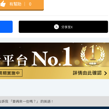
有幫助
｜
0
分享
至X
告訴我 「要再來一些嗎？」 的英語！