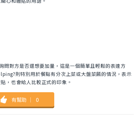
現關心和體貼的用語。
e?一般是用來詢問對方是否還想要加量，這是一個簡單且輕鬆的表達方
her helping?則特別用於餐點有分次上菜或大盤菜餚的情況，表示
體貼，也會給人比較正式的印象。
有幫助
｜
0