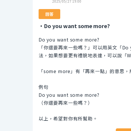
2025/05/27 19:00
回答
・Do you want some more?
Do you want some more?
「你還要再來一些嗎？」可以用英文「Do yo
法，如果想要更有禮貌地表達，可以說「Would 
「some more」有「再來一點」的意
例句
Do you want some more?
（你還要再來一些嗎？）
以上，希望對你有所幫助。