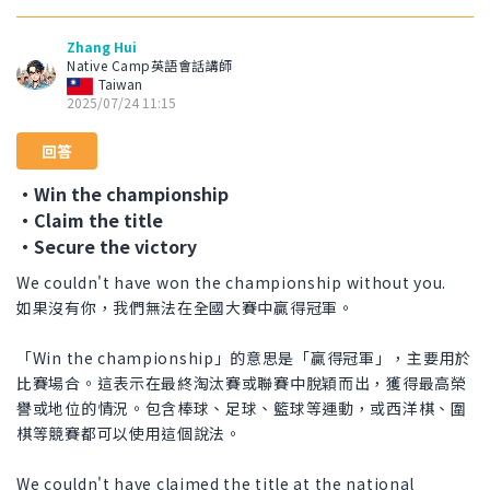
Zhang Hui
Native Camp英語會話講師
Taiwan
2025/07/24 11:15
回答
・Win the championship
・Claim the title
・Secure the victory
We couldn't have won the championship without you.
如果沒有你，我們無法在全國大賽中贏得冠軍。
「Win the championship」的意思是「贏得冠軍」，主要用於
比賽場合。這表示在最終淘汰賽或聯賽中脫穎而出，獲得最高榮
譽或地位的情況。包含棒球、足球、籃球等運動，或西洋棋、圍
棋等競賽都可以使用這個說法。
We couldn't have claimed the title at the national