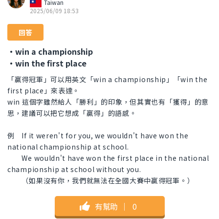
Taiwan
2025/06/09 18:53
回答
・win a championship
・win the first place
「贏得冠軍」可以用英文「win a championship」「win the
first place」來表達。
win 這個字雖然給人「勝利」的印象，但其實也有「獲得」的意
思，建議可以把它想成「贏得」的語感。
例 If it weren't for you, we wouldn't have won the
national championship at school.
We wouldn't have won the first place in the national
championship at school without you.
（如果沒有你，我們就無法在全國大賽中贏得冠軍。）
有幫助
｜
0