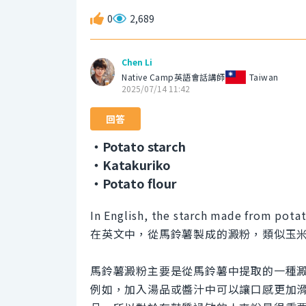
0
2,689
Chen Li
Native Camp英語會話講師
Taiwan
2025/07/14 11:42
回答
・Potato starch
・Katakuriko
・Potato flour
In English, the starch made from potato
在英文中，從馬鈴薯製成的澱粉，類似玉米澱粉，
馬鈴薯澱粉主要是從馬鈴薯中提取的一種
例如，加入湯品或醬汁中可以讓口感更加