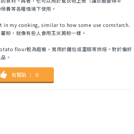
要的食材。再者，也可以用於幫衣物上漿（讓衣服變得平
物保養等各種情境下使用。
nt in my cooking, similar to how some use cornstarch.
鈴薯粉，就像有些人會用玉米澱粉一樣。
。Potato flour較為粗糙，常用於麵包或蛋糕等烘焙。對於偏好
代品。
有幫助
｜
0