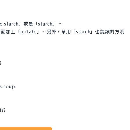
tarch」或是「starch」。
上「potato」。另外，單用「starch」也能讓對方明
?
is soup.
is?