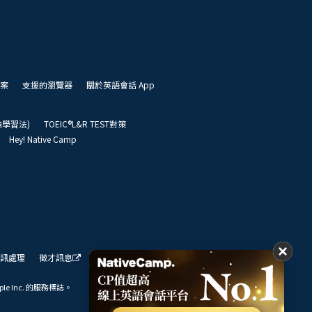
案
支援的瀏覽器
關於英語會話 App
凱倫學習法)
TOEIC®L&R TEST對策
Hey! Native Camp
訊處理
徵才訊息
我們的展望
ple Inc. 的服務標誌。