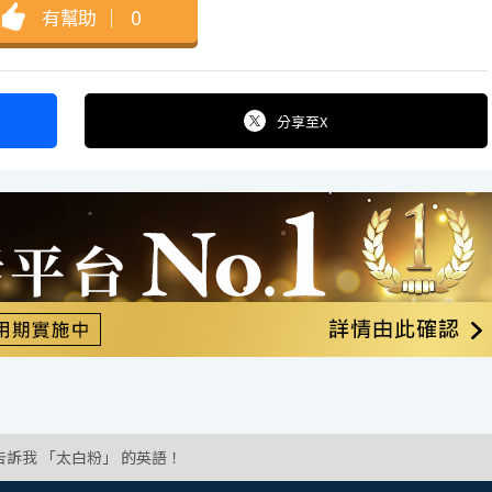
有幫助
｜
0
分享
至X
告訴我 「太白粉」 的英語！