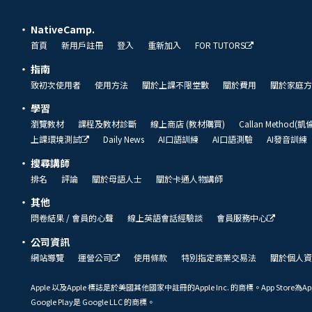
NativeCamp.
首頁
新用戶註冊
登入
重新加入
FOR TUTORS
指南
致初次使用者
使用方法
關於上課不限堂數
關於費用
關於家庭方
學習
瀏覽教材
課程及教材診斷
線上商店 (教材購買)
Callan Method(
上課環境測試
Daily News
AI口語訓練
AI口語測驗
AI發音訓練
搜尋講師
排名
評論
關於母語人士
關於卡通人物講師
其他
問卷結果 / 會員的心聲
線上英語會話經驗談
會員服務中心
公司資訊
網站導覽
運營公司
使用條款
特別指定商業交易法
關於個人資
Apple 以及Apple 標誌是於美國其他國家中註冊的Apple Inc. 的商標。App Store為Ap
Google Play是 Google LLC 的商標。