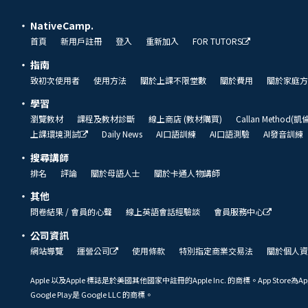
NativeCamp.
首頁
新用戶註冊
登入
重新加入
FOR TUTORS
指南
致初次使用者
使用方法
關於上課不限堂數
關於費用
關於家庭方
學習
瀏覽教材
課程及教材診斷
線上商店 (教材購買)
Callan Method(
上課環境測試
Daily News
AI口語訓練
AI口語測驗
AI發音訓練
搜尋講師
排名
評論
關於母語人士
關於卡通人物講師
其他
問卷結果 / 會員的心聲
線上英語會話經驗談
會員服務中心
公司資訊
網站導覽
運營公司
使用條款
特別指定商業交易法
關於個人資
Apple 以及Apple 標誌是於美國其他國家中註冊的Apple Inc. 的商標。App Store為Ap
Google Play是 Google LLC 的商標。