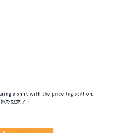
ing a shirt with the price tag still on.
的襯衫就來了。