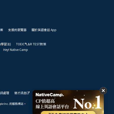
案
支援的瀏覽器
關於英語會話 App
凱倫學習法)
TOEIC®L&R TEST對策
Hey! Native Camp
訊處理
徵才訊息
我們的展望
ple Inc. 的服務標誌。