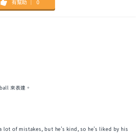
有幫助
｜
0
ball 來表達。
 lot of mistakes, but he's kind, so he's liked by his