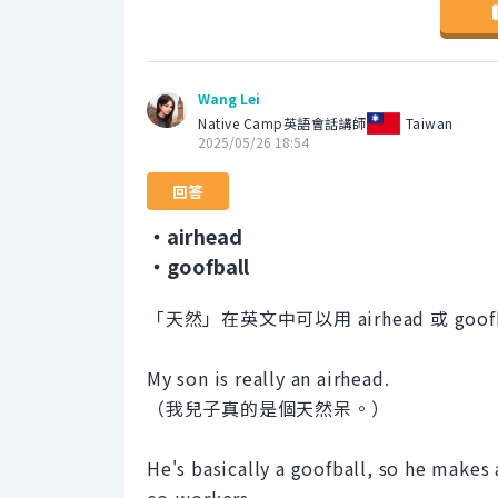
Wang Lei
Native Camp英語會話講師
Taiwan
2025/05/26 18:54
回答
・airhead
・goofball
「天然」在英文中可以用 airhead 或 goof
My son is really an airhead.
（我兒子真的是個天然呆。）
He's basically a goofball, so he makes a