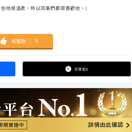
，但他很溫柔，所以同事們都很喜歡他。）
有幫助
｜
0
分享
至X