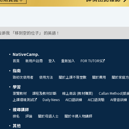
告訴我 「移到空的位子」 的英語！
NativeCamp.
首頁
新用戶註冊
登入
重新加入
FOR TUTORS
指南
致初次使用者
使用方法
關於上課不限堂數
關於費用
關於家庭方
學習
瀏覽教材
課程及教材診斷
線上商店 (教材購買)
Callan Method(
上課環境測試
Daily News
AI口語訓練
AI口語測驗
AI發音訓練
搜尋講師
排名
評論
關於母語人士
關於卡通人物講師
其他