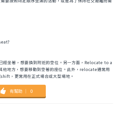
位需要按照特定順序坐滿的活動，或是為了保持社交距離而需
。
seat?
」
表示這個人已經坐著，想要換到附近的空位。另一方面，Relocate to a
或在其他地方，想要移動到空著的座位。此外，relocate通常用
hift，更常用在正式場合或大型場地。
有幫助
｜
0