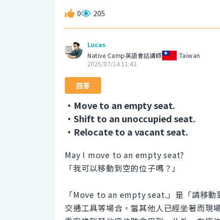
0
205
Lucas
Native Camp英語會話講師
Taiwan
2025/07/14 11:42
回答
・Move to an empty seat.
・Shift to an unoccupied seat.
・Relocate to a vacant seat.
May I move to an empty seat?
「我可以移動到空的位子嗎？」
「Move to an empty seat.
交通工具等場合，當其他人已經坐著而現