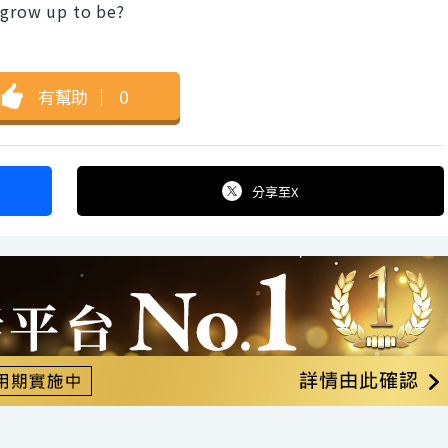
 grow up to be?
有幫助
｜
0
分享
至X