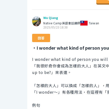
Wu Qiang
Native Camp英語會話講師
Taiwan
2025/05/23 18:38
回答
・I wonder what kind of person you 
I wonder what kind of person you will
「我很好奇你會成為怎樣的大人」在英文中可以用「I wo
up to be?」來表達。
「怎樣的大人」可以換成「怎樣的人」，用「wha
「I wonder～」有各種用法，在這裡
例句