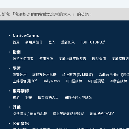
告訴我 「我很好奇他們會成為怎樣的大人 」 的英語！
NativeCamp.
首頁
新用戶註冊
登入
重新加入
FOR TUTORS
指南
致初次使用者
使用方法
關於上課不限堂數
關於費用
關於家庭方
學習
瀏覽教材
課程及教材診斷
線上商店 (教材購買)
Callan Method(
上課環境測試
Daily News
AI口語訓練
AI口語測驗
AI發音訓練
搜尋講師
排名
評論
關於母語人士
關於卡通人物講師
其他
問卷結果 / 會員的心聲
線上英語會話經驗談
會員服務中心
公司資訊