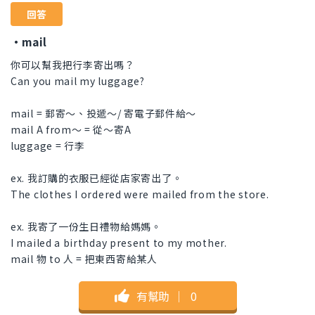
回答
・mail
你可以幫我把行李寄出嗎？
Can you mail my luggage?
mail = 郵寄～、投遞～/ 寄電子郵件給～
mail A from～ = 從～寄A
luggage = 行李
ex. 我訂購的衣服已經從店家寄出了。
The clothes I ordered were mailed from the store.
ex. 我寄了一份生日禮物給媽媽。
I mailed a birthday present to my mother.
mail 物 to 人 = 把東西寄給某人
有幫助
｜
0