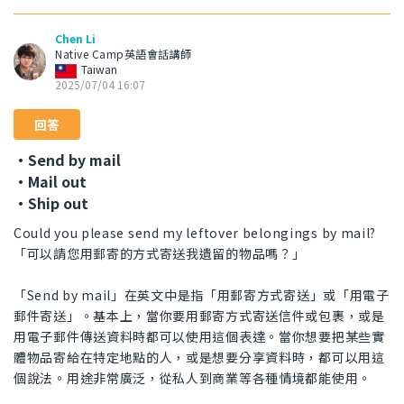
Chen Li
Native Camp英語會話講師
Taiwan
2025/07/04 16:07
回答
・Send by mail
・Mail out
・Ship out
Could you please send my leftover belongings by mail?
「可以請您用郵寄的方式寄送我遺留的物品嗎？」
「Send by mail」在英文中是指「用郵寄方式寄送」或「用電子
郵件寄送」。基本上，當你要用郵寄方式寄送信件或包裹，或是
用電子郵件傳送資料時都可以使用這個表達。當你想要把某些實
體物品寄給在特定地點的人，或是想要分享資料時，都可以用這
個說法。用途非常廣泛，從私人到商業等各種情境都能使用。