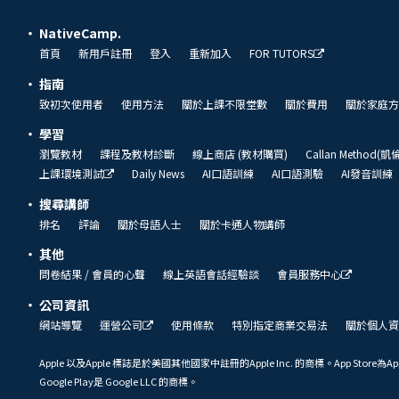
NativeCamp.
首頁
新用戶註冊
登入
重新加入
FOR TUTORS
指南
致初次使用者
使用方法
關於上課不限堂數
關於費用
關於家庭方
學習
瀏覽教材
課程及教材診斷
線上商店 (教材購買)
Callan Method(
上課環境測試
Daily News
AI口語訓練
AI口語測驗
AI發音訓練
搜尋講師
排名
評論
關於母語人士
關於卡通人物講師
其他
問卷結果 / 會員的心聲
線上英語會話經驗談
會員服務中心
公司資訊
網站導覽
運營公司
使用條款
特別指定商業交易法
關於個人資
Apple 以及Apple 標誌是於美國其他國家中註冊的Apple Inc. 的商標。App Store為Ap
Google Play是 Google LLC 的商標。