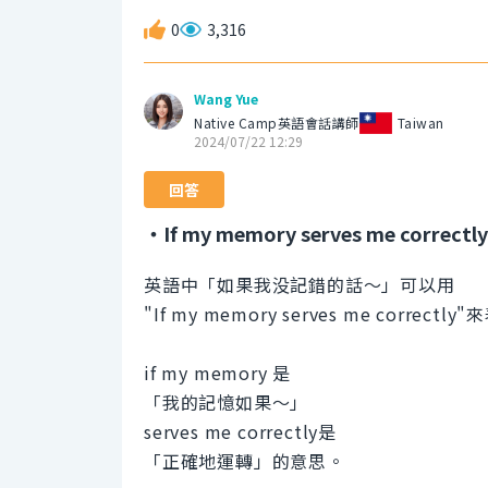
0
3,316
Wang Yue
Native Camp英語會話講師
Taiwan
2024/07/22 12:29
回答
・If my memory serves me correctly
英語中「如果我没記錯的話～」可以用
"If my memory serves me correctly
if my memory 是
「我的記憶如果〜」
serves me correctly是
「正確地運轉」的意思。