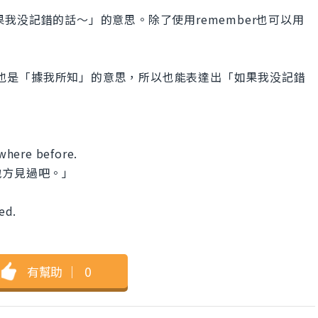
" 指的是「如果我没記錯的話～」的意思。除了使用remember也可以用
now，這也是「據我所知」的意思，所以也能表達出「如果我没記錯
where before.
地方見過吧。」
led.
有幫助
｜
0