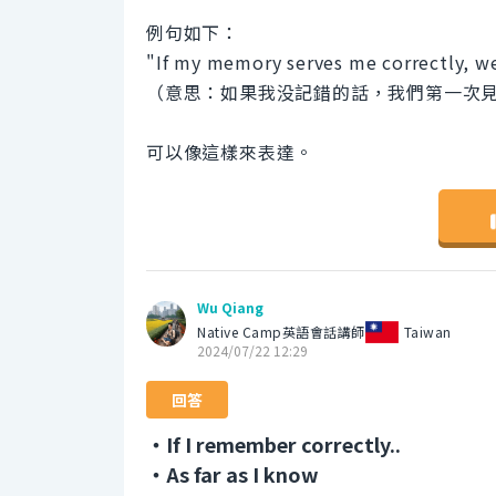
例句如下：
"If my memory serves me correctly, we 
（意思：如果我没記錯的話，我們第一次
可以像這樣來表達。
Wu Qiang
Native Camp英語會話講師
Taiwan
2024/07/22 12:29
回答
・If I remember correctly..
・As far as I know