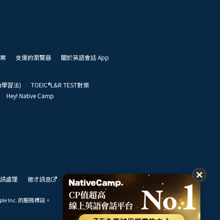
案
支援的瀏覽器
關於英語會話 App
凱倫學習法)
TOEIC®L&R TEST對策
Hey! Native Camp
訊處理
徵才訊息
我們的展望
ple Inc. 的服務標誌。