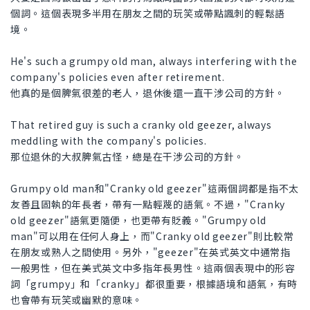
個詞。這個表現多半用在朋友之間的玩笑或帶點諷刺的輕鬆語
境。
He's such a grumpy old man, always interfering with the
company's policies even after retirement.
他真的是個脾氣很差的老人，退休後還一直干涉公司的方針。
That retired guy is such a cranky old geezer, always
meddling with the company's policies.
那位退休的大叔脾氣古怪，總是在干涉公司的方針。
Grumpy old man和"Cranky old geezer"這兩個詞都是指不太
友善且固執的年長者，帶有一點輕蔑的語氣。不過，"Cranky
old geezer"語氣更隨便，也更帶有貶義。"Grumpy old
man"可以用在任何人身上，而"Cranky old geezer"則比較常
在朋友或熟人之間使用。另外，"geezer"在英式英文中通常指
一般男性，但在美式英文中多指年長男性。這兩個表現中的形容
詞「grumpy」和「cranky」都很重要，根據語境和語氣，有時
也會帶有玩笑或幽默的意味。