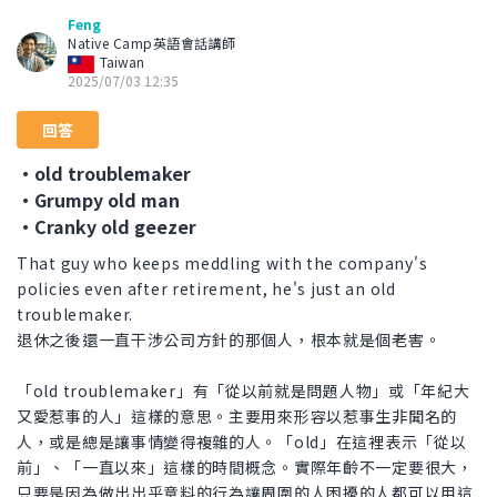
Feng
Native Camp英語會話講師
Taiwan
2025/07/03 12:35
回答
・old troublemaker
・Grumpy old man
・Cranky old geezer
That guy who keeps meddling with the company's
policies even after retirement, he's just an old
troublemaker.
退休之後還一直干涉公司方針的那個人，根本就是個老害。
「old troublemaker」有「從以前就是問題人物」或「年紀大
又愛惹事的人」這樣的意思。主要用來形容以惹事生非聞名的
人，或是總是讓事情變得複雜的人。「old」在這裡表示「從以
前」、「一直以來」這樣的時間概念。實際年齡不一定要很大，
只要是因為做出出乎意料的行為讓周圍的人困擾的人都可以用這