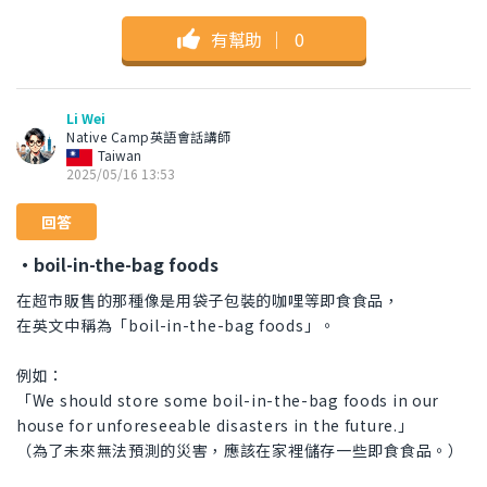
有幫助
｜
0
Li Wei
Native Camp英語會話講師
Taiwan
2025/05/16 13:53
回答
・boil-in-the-bag foods
在超市販售的那種像是用袋子包裝的咖哩等即食食品，
在英文中稱為「boil-in-the-bag foods」。
例如：
「We should store some boil-in-the-bag foods in our
house for unforeseeable disasters in the future.」
（為了未來無法預測的災害，應該在家裡儲存一些即食食品。）