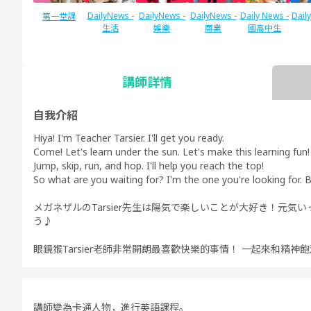
DailyNews -
DailyNews -
DailyNews -
Daily News -
Dail
第一堂課
生活
娛樂
商業
國高中生
講師詳情
SIDE by SIDE
TOE
IELTS口語對
口語測驗對策
口語測驗對策
口語測驗對策
TES
策
日常英語會話
商務英語會話
國高中生英語
自我介紹
對策
會話
Hiya! I'm Teacher Tarsier. I'll get you ready.
Come! Let's learn under the sun. Let's make this learning fun!
Jump, skip, run, and hop. I'll help you reach the top!
So what are you waiting for? I'm the one you're looking for. 
以插圖學習英
主題Talk
口說
發音訓練 基
發音訓練 進
發音
メガネザルのTarsier先生は陽気で楽しいことが大好き！元気いっ
文文法
礎 - 美式英語
階 - 美式英語
踐 -
-
-
う♪
眼鏡猴Tarsier老師非常開朗最喜歡快樂的事情！ 一起來和精神飽滿
Fre
5分鐘討論
商務英語會話
兒童 - 基本的
兒童 - 繪本的
兒童 - 以遊戲
英語
英語
進行英語會話
講師變為卡通人物，進行英語課程。