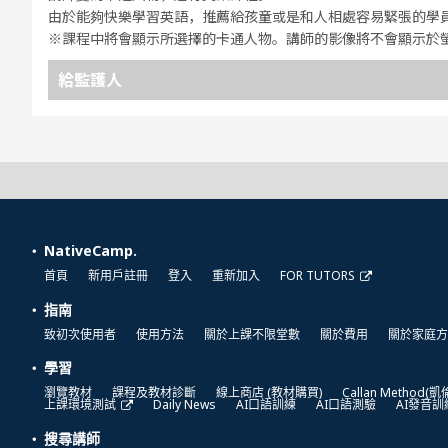
由於能夠快樂學習英語，推薦給孩童或是和人相處容易緊張的學
※課程中將會顯示所選擇的卡通人物。講師的影像將不會顯示於
給監護人
NativeCamp.
首頁
新用戶註冊
登入
重新加入
FOR TUTORS
指南
致初次使用者
使用方法
關於上課不限堂數
關於費用
關於家庭方
學習
瀏覽教材
課程及教材診斷
線上商店 (教材購買)
Callan Method(
上課環境測試
Daily News
AI口語訓練
AI口語測驗
AI發音訓
搜尋講師