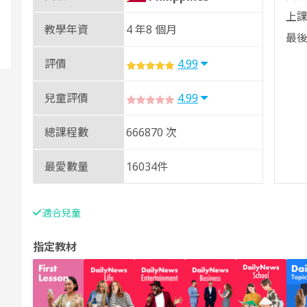
上課
教學年資
4 年8 個月
最後
評價
4.99
兒童評價
4.99
總課程數
666870 次
最愛數量
16034件
適合兒童
指定教材