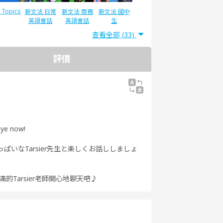
y Topics
新文法 日常
新文法 商務
新文法 國中
英語會話
英語會話
生
查看全部 (33)
評價
IC®L&R
TOEIC®L&R
TOEIC ®
文法
Speaking
T 600分
TEST 800分
Test對策
（新制）
對策（新制）
Bye now!
訓練 實
實踐發音
旅遊英語會話
環遊世界一周
ぱいなTarsier先生と楽しくお話ししましょ
 美式英語
-
的Tarsier老師開心地聊天吧♪
e Talk