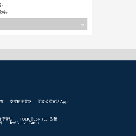
員。
螢幕。
案
支援的瀏覽器
關於英語會話 App
凱倫學習法)
TOEIC®L&R TEST對策
練
Hey! Native Camp