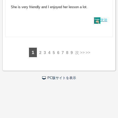
She is very friendly and I enjoyed her lesson a lot.
文法
1
2
3
4
5
6
7
8
9
次 >>
PC版サイトを表示