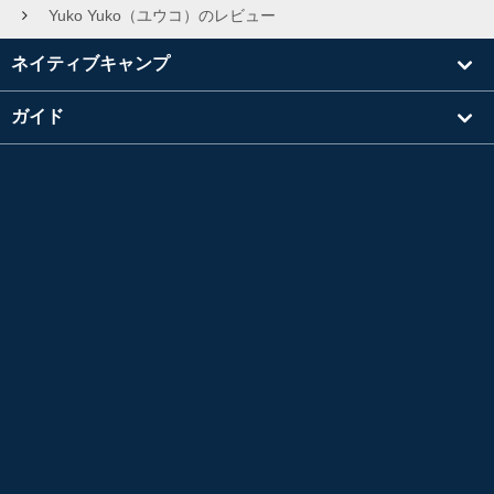
Yuko Yuko（ユウコ）のレビュー
ネイティブキャンプ
ガイド
学習
講師を探す
その他
会社情報
英検®は、公益財団法人 日本英語検定協会の登録商標です。
このコンテンツは、公益財団法人 日本英語検定協会の承認や推奨、その他の検討を受けた