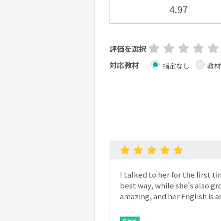
4.97
評価を選択
対応教材
指定なし
教材
I talked to her for the first 
best way, while she's also gro
amazing, and her English is a