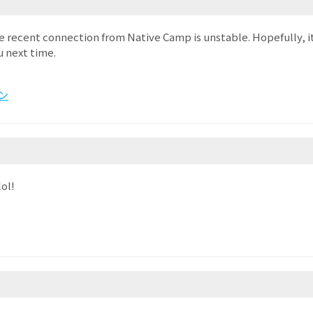
he recent connection from Native Camp is unstable. Hopefully, it 
u next time.
ン
lol!