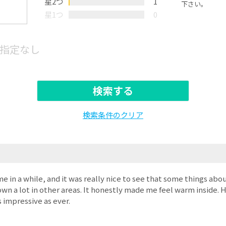
星2つ
1
下さい。
星1つ
0
指定なし
検索する
検索条件のクリア
time in a while, and it was really nice to see that some things ab
wn a lot in other areas. It honestly made me feel warm inside. Her
s impressive as ever.