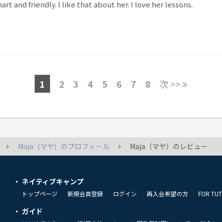
art and friendly. I like that about her. I love her lessons.
1
2
3
4
5
6
7
8
次 >>
Maja（マヤ）のプロフィール
Maja（マヤ）のレビュー
ネイティブキャンプ
トップページ
新規会員登録
ログイン
再入会希望の方
FOR TU
ガイド