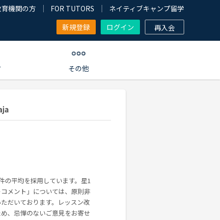
教育機関の方
FOR TUTORS
ネイティブキャンプ留学
新規登録
ログイン
再入会
す
その他
ja
0件の平均を採用しています。星1
ーコメント」については、原則非
いただいております。レッスン改
ため、忌憚のないご意見をお寄せ