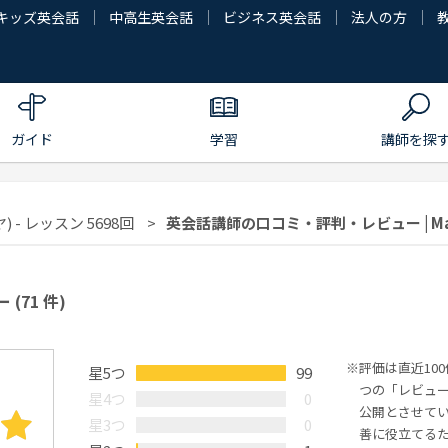
キッズ英会話
中高生英会話
ビジネス英会話
法人の方
ガイド
学習
講師を探
) - レッスン 5698回
英会話講師の口コミ・評判・レビュー | Ma
ー
(71 件)
評価は直近10
星5つ
99
つの「レビュ
星4つ
0
公開とさせて
星3つ
0
善に役立てる