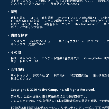
はじめての方へ
ご利用方法
レッスン回数無制限について
料金に
対応ブラウザダウンロード
英会話アプリについて
学習
教材を見る
コース・教材診断
オンラインストア (教材購入)
Call
TOEIC®L&R TEST対策
レッスン環境チェック
Daily News (デ
AIスピーキングテスト
AI発音トレーニング
Hey! Native Camp
ネ
ネイティブキャンプ留学
講師を探す
ランキング
みんなのレビュー
ネイティブスピーカーについて
カ
キャラクター先生について
その他
特典・キャンペーン
アンケート結果 / 会員様の声
Going Global
サポートセンター
会社情報
サイトマップ
運営会社
利用規約
特定商取引法
個人情報取
私達のビジョン
Copyright © 2026 Native Camp, Inc. All Rights Reserved.
英検®は、公益財団法人 日本英語検定協会の登録商標です。
このコンテンツは、公益財団法人 日本英語検定協会の承認や推奨、その他
TOEIC®L&R TEST はエデュケーショナル テスティング サービス (ETS) 