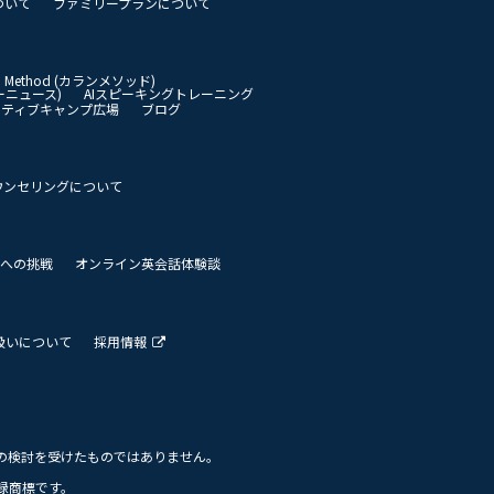
ついて
ファミリープランについて
an Method (カランメソッド)
イリーニュース)
AIスピーキングトレーニング
イティブキャンプ広場
ブログ
ウンセリングについて
 世界への挑戦
オンライン英会話体験談
扱いについて
採用情報
の検討を受けたものではありません。
の登録商標です。