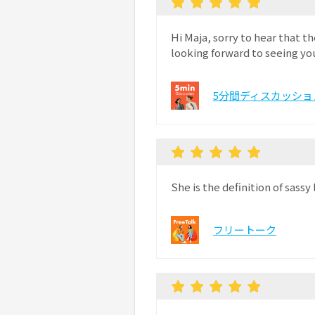
Hi Maja, sorry to hear that t
looking forward to seeing yo
5分間ディスカッショ
She is the definition of sassy 
フリートーク